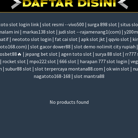
o slot login link | slot resmi --vivo500 | surga 898 slot | situs slo
malam ini | markas138 slot | judi slot --rajamenang1(com) | y200m sl
atif | neototo slot login | fat cai slot | apk slot jkt | qqvio slot | k
toto168.com) | slot gacor dower88 | slot demo nolimit city rupiah |
bet88🔥 | jepang bet slot | agen toto slot | surya 88 slot | rr777 sl
 rocket slot | mpo222 slot | 666 slot | harapan 777 slot login | vegas
 subur88 slot | slot terpercaya montana88.com | ok win slot | nus
nagatoto168-168 | slot mantra88
No products found